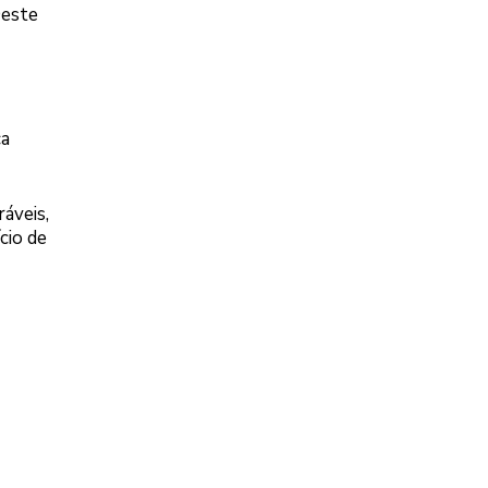
Oeste
ça
áveis,
cio de