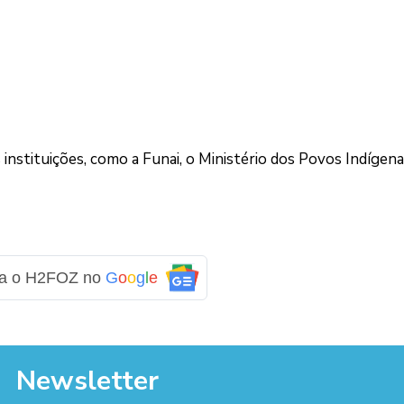
nstituições, como a Funai, o Ministério dos Povos Indígena
ga o H2FOZ no
G
o
o
g
l
e
Newsletter