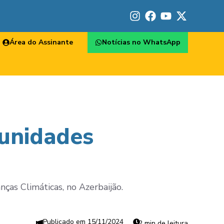
Área do Assinante
Notícias no WhatsApp
munidades
ças Climáticas, no Azerbaijão.
15/11/2024
2 min de leitura