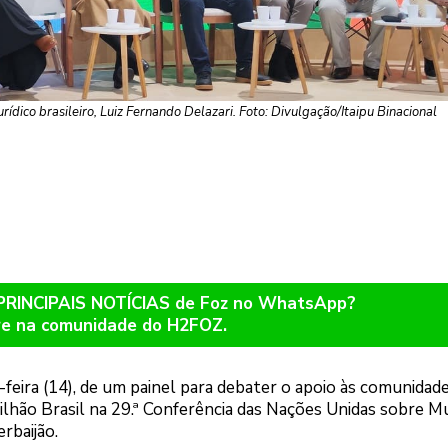
urídico brasileiro, Luiz Fernando Delazari. Foto: Divulgação/Itaipu Binacional
 PRINCIPAIS NOTÍCIAS de Foz no WhatsApp?
re na comunidade do H2FOZ.
a-feira (14), de um painel para debater o apoio às comunidad
ilhão Brasil na 29.ª Conferência das Nações Unidas sobre 
rbaijão.