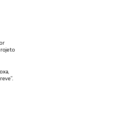
or
projeto
oxa,
reve”.