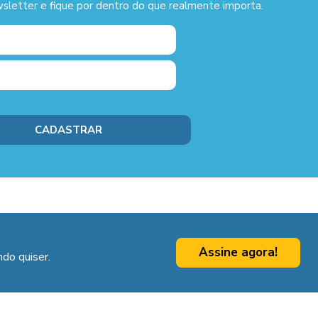
sletter e fique por dentro do que realmente importa.
Assine agora!
do quiser.