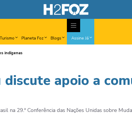
Turismo
Planeta Foz
Blogs
Assine Já
es indígenas
u discute apoio a co
asil na 29.ª Conferência das Nações Unidas sobre Mudan