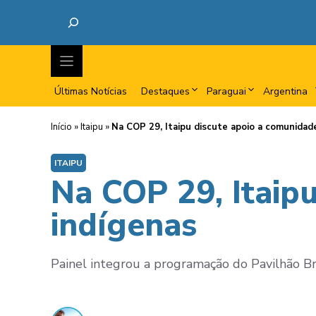
Últimas Notícias
Destaques
Paraguai
Argentina
Início
»
Itaipu
»
Na COP 29, Itaipu discute apoio a comunidad
ITAIPU
Na COP 29, Itaip
indígenas
Painel integrou a programação do Pavilhão Br