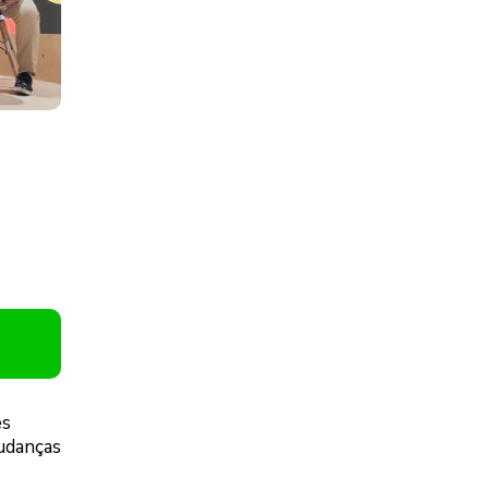
es
Mudanças