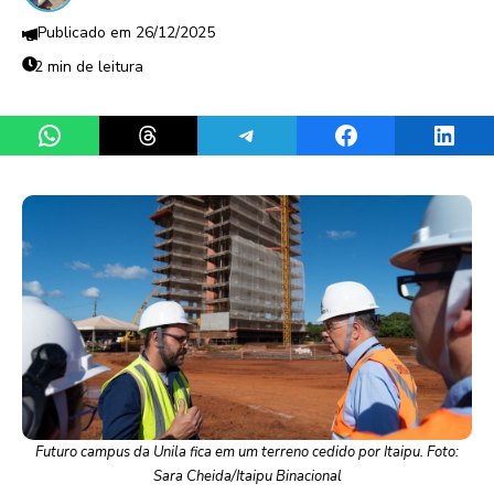
26/12/2025
2 min de leitura
Share on WhatsApp
Share on Threads
Share on Telegram
Share on Facebook
Share 
Futuro campus da Unila fica em um terreno cedido por Itaipu. Foto:
Sara Cheida/Itaipu Binacional