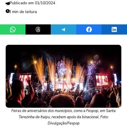
01/10/2024
3 min de leitura
Share on WhatsApp
Share on Threads
Share on Telegram
Share on Facebook
Share 
Feiras de aniversários dos municípios, como a Fespop, em Santa
Terezinha de Itaipu, recebem apoio da binacional. Foto:
Divulgação/Fespop