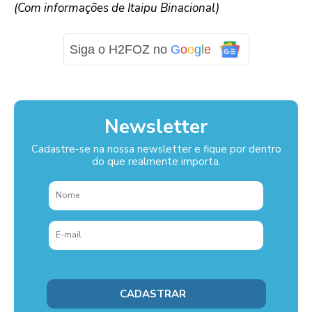
(Com informações de Itaipu Binacional)
Siga o H2FOZ no
G
o
o
g
l
e
Newsletter
Cadastre-se na nossa newsletter e fique por dentro
do que realmente importa.