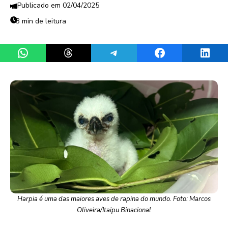
02/04/2025
3 min de leitura
Share on WhatsApp
Share on Threads
Share on Telegram
Share on Facebook
Share 
Harpia é uma das maiores aves de rapina do mundo. Foto: Marcos
Oliveira/Itaipu Binacional