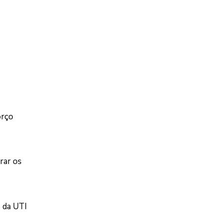
orço
rar os
 da UTI