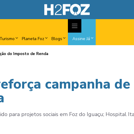
Turismo
Planeta Foz
Blogs
Assine Já
ação do Imposto de Renda
reforça campanha de
a
do para projetos sociais em Foz do Iguaçu; Hospital 