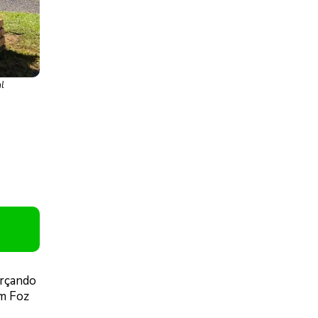
al
orçando
em Foz