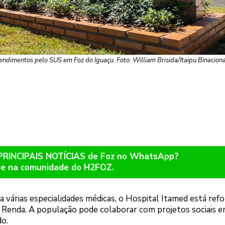
endimentos pelo SUS em Foz do Iguaçu. Foto: William Brisida/Itaipu Binacion
 PRINCIPAIS NOTÍCIAS de Foz no WhatsApp?
re na comunidade do H2FOZ.
a várias especialidades médicas, o Hospital Itamed está ref
 Renda. A população pode colaborar com projetos sociais 
o.