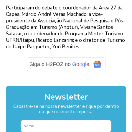
Participaram do debate o coordenador da Área 27 da
Capes, Márcio André Veras Machado; a vice-
presidente da Associação Nacional de Pesquisa e Pós-
Graduação em Turismo (Anptur), Viviane Santos
Salazar; o coordenador do Programa Minter Turismo
UFRN/Itaipu, Ricardo Lanzarini; e o diretor de Turismo
do Itaipu Parquetec, Yuri Benites.
Siga o H2FOZ no
G
o
o
g
l
e
Newsletter
Cadastre-se na nossa newsletter e fique por dentro
do que realmente importa.