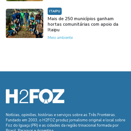
ITAIPU
Mais de 250 municípios ganham
hortas comunitárias com apoio da
Itaipu
Meio ambiente
Notícias, opiniões, histórias e serviços sobre as Três Fronteiras.
Fundado em 2003, o H2FOZ produz jornalismo original e local sobre
Foz do Iguaçu (PR) e as cidades da região trinacional formada por
Brasil, Paraguai e Argentina.