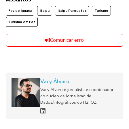
Foz do Iguaçu
Itaipu
Itaipu Parquetec
Turismo
Turismo em Foz
Comunicar erro
Vacy Álvaro
Vacy Alvaro é jornalista e coordenador
do núcleo de Jornalismo de
Dados/Infográficos do H2FOZ.