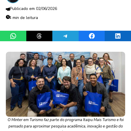
02/06/2026
4 min de leitura
Share on WhatsApp
Share on Threads
Share on Telegram
Share on Facebook
Share 
O Minter em Turismo faz parte do programa Itaipu Mais Turismo e foi
pensado para aproximar pesquisa acadêmica, inovação e gestão do