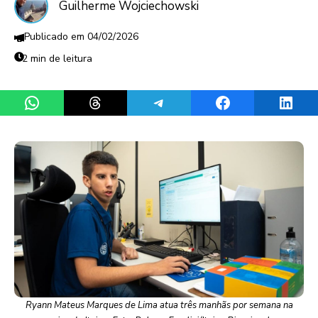
Guilherme Wojciechowski
04/02/2026
2 min de leitura
Share on WhatsApp
Share on Threads
Share on Telegram
Share on Facebook
Share 
Ryann Mateus Marques de Lima atua três manhãs por semana na