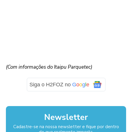
(Com informações do Itaipu Parquetec)
Siga o H2FOZ no
G
o
o
g
l
e
Newsletter
Cadastre-se na nossa newsletter e fique por dentro