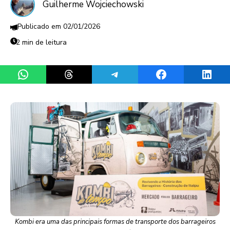
Guilherme Wojciechowski
02/01/2026
2 min de leitura
Share on WhatsApp
Share on Threads
Share on Telegram
Share on Facebook
Share 
Kombi era uma das principais formas de transporte dos barrageiros