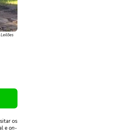
 Leilões
sitar os
al e
on-