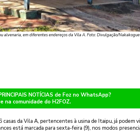
u alvenaria, em diferentes endereços da Vila A. Foto: Divulgação/Nakakogue
 PRINCIPAIS NOTÍCIAS de Foz no WhatsApp?
re na comunidade do H2FOZ.
 casas da Vila A, pertencentes à usina de Itaipu, já podem vi
ances está marcada para sexta-feira (9), nos modos presenci