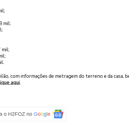
il;
 mil;
l;
 mil;
il;
l.
leilão, com informações de metragem do terreno e da casa, 
lique aqui
.
ga o H2FOZ no
G
o
o
g
l
e