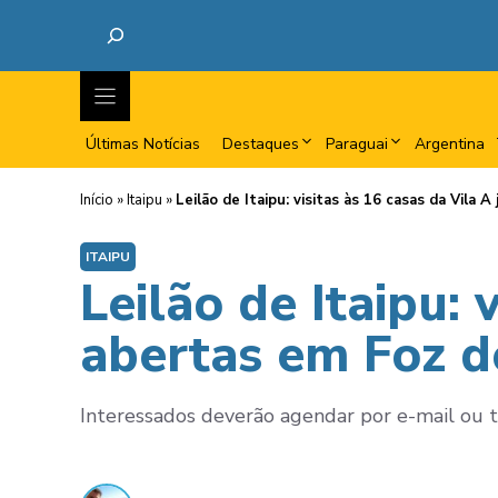
Últimas Notícias
Destaques
Paraguai
Argentina
Início
»
Itaipu
»
Leilão de Itaipu: visitas às 16 casas da Vila 
ITAIPU
Leilão de Itaipu: 
abertas em Foz d
Interessados deverão agendar por e-mail ou tel