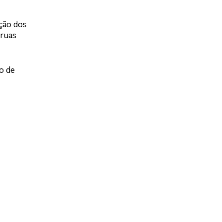
ição dos
 ruas
o de