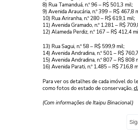
8) Rua Tamanduá, n.º 96 – R$ 501,3 mil;
9) Avenida Araucária, n.º 399 – R$ 467,8 m
10) Rua Ariranha, n.º 280 – R$ 619,1 mil;
11) Avenida Gramado, n.º 1.281 – R$ 709,8
12) Alameda Perdiz, n.º 167 – R$ 412,4 mi
13) Rua Sagui, n.º 58 – R$ 599,9 mil;
14) Avenida Andradina, n.º 501 – R$ 760,7
15) Avenida Andradina, n.º 807 – R$ 808 m
16) Avenida Parati, n.º 1.485 – R$ 716,8 mi
Para ver os detalhes de cada imóvel do 
como fotos do estado de conservação,
c
(Com informações de Itaipu Binacional)
Si