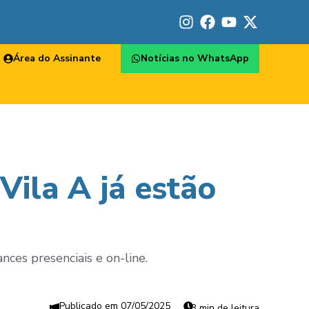
Área do Assinante
Notícias no WhatsApp
 Vila A já estão
nces presenciais e on-line.
07/05/2025
3 min de leitura