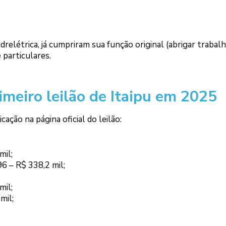
idrelétrica, já cumpriram sua função original (abrigar trabal
 particulares.
imeiro leilão de Itaipu em 2025
ção na página oficial do leilão:
mil;
96 – R$ 338,2 mil;
mil;
mil;