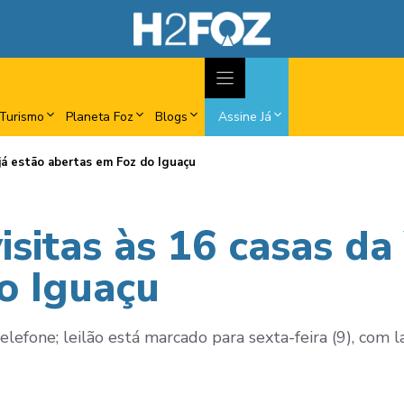
Turismo
Planeta Foz
Blogs
Assine Já
A já estão abertas em Foz do Iguaçu
visitas às 16 casas da
o Iguaçu
efone; leilão está marcado para sexta-feira (9), com la