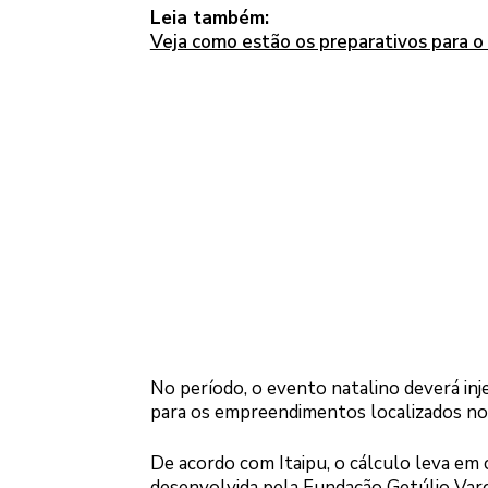
Leia também:
Veja como estão os preparativos para o
No período, o evento natalino deverá in
para os empreendimentos localizados no
De acordo com Itaipu, o cálculo leva e
desenvolvida pela Fundação Getúlio Varg