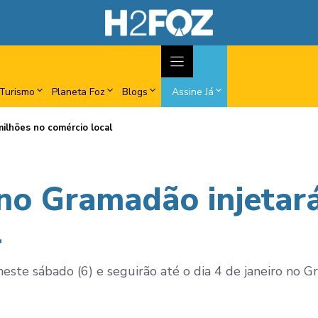
Turismo
Planeta Foz
Blogs
Assine Já
milhões no comércio local
 no Gramadão injetar
l
este sábado (6) e seguirão até o dia 4 de janeiro no G