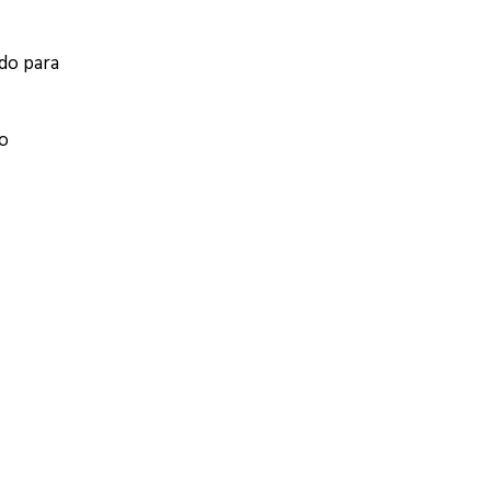
ndo para
no