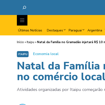
Últimas Notícias
Destaques
Paraguai
Argentina
Início
»
Itaipu
»
Natal da Família no Gramadão injetará R$ 10 
Economia local
ITAIPU
Natal da Família
no comércio loca
Atividades organizadas por Itaipu começarão n