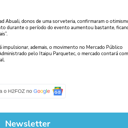
 Eiad Abuali, donos de uma sorveteria, confirmaram o otimism
nto durante o período do evento aumentou bastante, fican
is”.
á impulsionar, ademais, o movimento no Mercado Público
 Administrado pelo Itaipu Parquetec, o mercado contará co
al.
ga o H2FOZ no
G
o
o
g
l
e
Newsletter