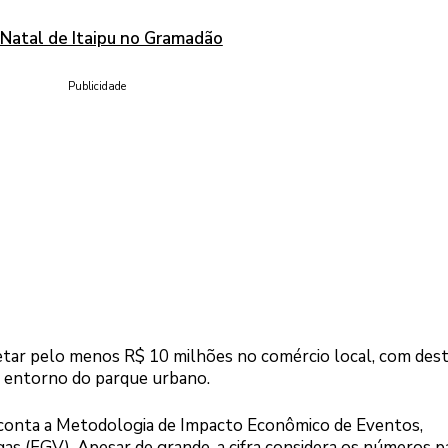
 Natal de Itaipu no Gramadão
Publicidade
jetar pelo menos R$ 10 milhões no comércio local, com des
 entorno do parque urbano.
m conta a Metodologia de Impacto Econômico de Eventos,
as (FGV). Apesar de grande, a cifra considera os números p