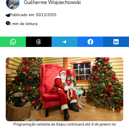
Guilherme Wojciechowski
30/12/2025
2 min de leitura
Share on WhatsApp
Share on Threads
Share on Telegram
Share on Facebook
Share 
Programação natalina de Itaipu continuará até 4 de janeiro no