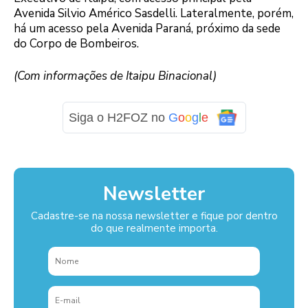
Avenida Silvio Américo Sasdelli. Lateralmente, porém,
há um acesso pela Avenida Paraná, próximo da sede
do Corpo de Bombeiros.
(Com informações de Itaipu Binacional)
Siga o H2FOZ no
G
o
o
g
l
e
Newsletter
Cadastre-se na nossa newsletter e fique por dentro
do que realmente importa.