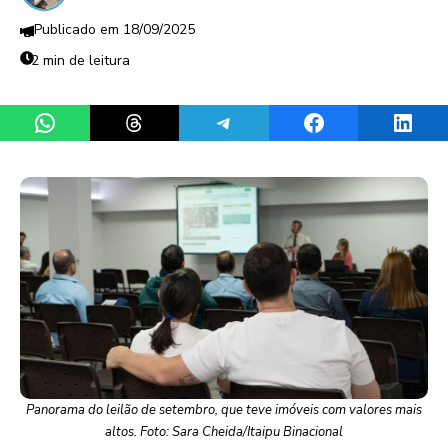
18/09/2025
2 min de leitura
Share on WhatsApp
Share on Threads
Share on Telegram
Share on Facebook
Share 
Panorama do leilão de setembro, que teve imóveis com valores mais
altos. Foto: Sara Cheida/Itaipu Binacional