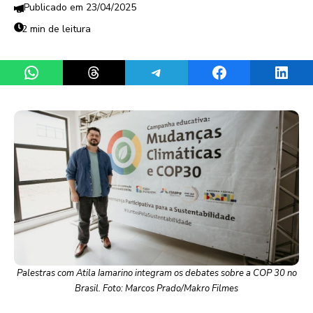
23/04/2025
2 min de leitura
Share on WhatsApp
Share on Threads
Share on Telegram
Share on Facebook
Share 
Palestras com Atila Iamarino integram os debates sobre a COP 30 no
Brasil. Foto: Marcos Prado/Makro Filmes