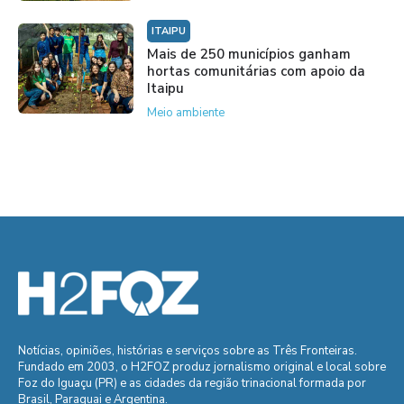
ITAIPU
Mais de 250 municípios ganham
hortas comunitárias com apoio da
Itaipu
Meio ambiente
Notícias, opiniões, histórias e serviços sobre as Três Fronteiras.
Fundado em 2003, o H2FOZ produz jornalismo original e local sobre
Foz do Iguaçu (PR) e as cidades da região trinacional formada por
Brasil, Paraguai e Argentina.