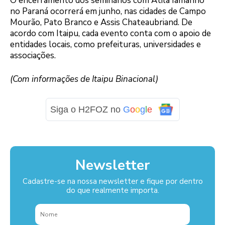
O encerramento dos seminários com Atila Iamarino
no Paraná ocorrerá em junho, nas cidades de Campo
Mourão, Pato Branco e Assis Chateaubriand. De
acordo com Itaipu, cada evento conta com o apoio de
entidades locais, como prefeituras, universidades e
associações.
(Com informações de Itaipu Binacional)
Siga o H2FOZ no
G
o
o
g
l
e
Newsletter
Cadastre-se na nossa newsletter e fique por dentro
do que realmente importa.