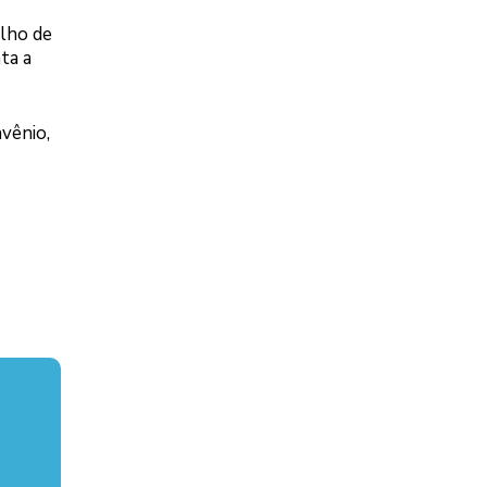
ulho de
ta a
nvênio,