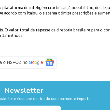
plataforma de inteligência artificial já possibilitou, desde j
e acordo com Itaipu, o sistema otimiza prescrições e aumen
. O valor total de repasse da diretoria brasileira para o co
$ 13 milhões.
ga o H2FOZ no
G
o
o
g
l
e
Newsletter
sletter e fique por dentro do que realmente importa.