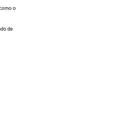
o como o
ado de