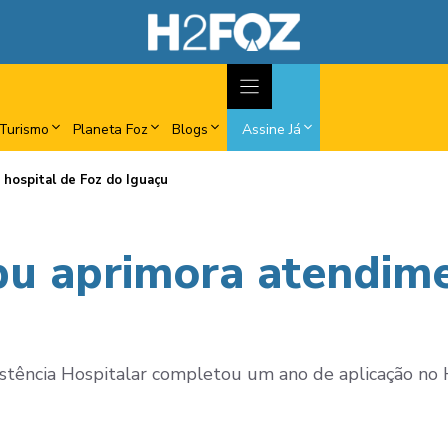
Turismo
Planeta Foz
Blogs
Assine Já
 hospital de Foz do Iguaçu
ipu aprimora atendim
istência Hospitalar completou um ano de aplicação no 