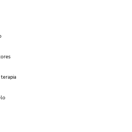
o
tores
 terapia
elo