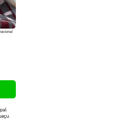
nacional
pal
uaçu.