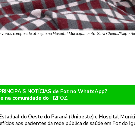
m vários campos de atuação no Hospital Municipal. Foto: Sara Cheida/Itaipu Bi
 PRINCIPAIS NOTÍCIAS de Foz no WhatsApp?
re na comunidade do H2FOZ.
Estadual do Oeste do Paraná (Unioeste)
e Hospital Munici
ícios aos pacientes da rede pública de saúde em Foz do Ig