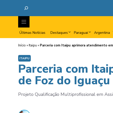
Últimas Notícias
Destaques
Paraguai
Argentina
Início
»
Itaipu
»
Parceria com Itaipu aprimora atendimento em
ITAIPU
Parceria com Ita
de Foz do Iguaçu
Projeto Qualificação Multiprofissional em Ass