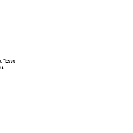
. “Esse
u.