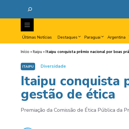
Últimas Notícias
Destaques
Paraguai
Argentina
Início
»
Itaipu
»
Itaipu conquista prêmio nacional por boas pr
Diversidade
ITAIPU
Itaipu conquista 
gestão de ética
Premiação da Comissão de Ética Pública da Pre