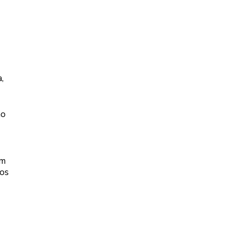
,
ão
um
 os