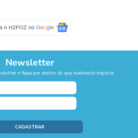
ga o H2FOZ no
G
o
o
g
l
e
Newsletter
sletter e fique por dentro do que realmente importa.