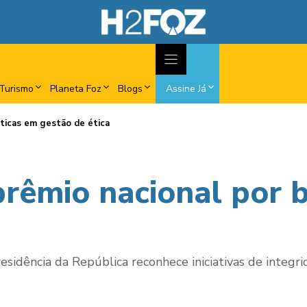
Turismo
Planeta Foz
Blogs
Assine Já
áticas em gestão de ética
prêmio nacional por 
sidência da República reconhece iniciativas de integri