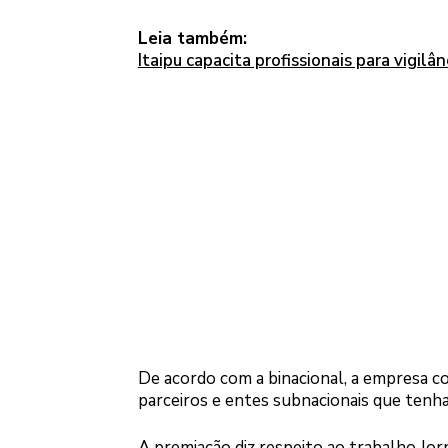
Leia também:
Itaipu capacita profissionais para vigilâ
De acordo com a binacional, a empresa co
parceiros e entes subnacionais que ten
A premiação diz respeito ao trabalho Jor