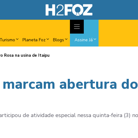
Turismo
Planeta Foz
Blogs
Assine Já
 Rosa na usina de Itaipu
s marcam abertura d
u
icipou de atividade especial nessa quinta-feira (3) n