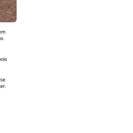
 em
os
pois
 se
er.