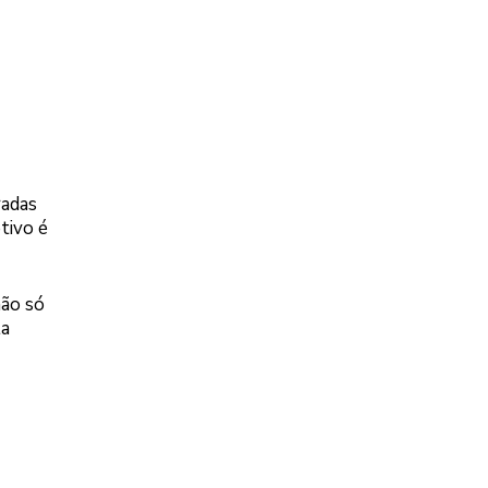
radas
tivo é
não só
la