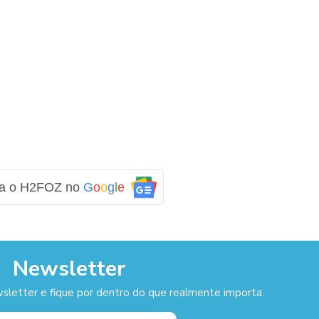
ga o H2FOZ no
G
o
o
g
l
e
Newsletter
sletter e fique por dentro do que realmente importa.