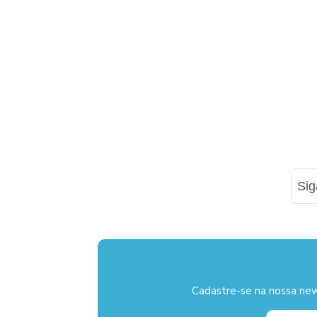
Si
Cadastre-se na nossa new