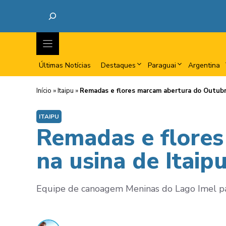
Últimas Notícias
Destaques
Paraguai
Argentina
Início
»
Itaipu
»
Remadas e flores marcam abertura do Outubro
ITAIPU
Remadas e flore
na usina de Itaip
Equipe de canoagem Meninas do Lago Imel part