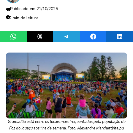
21/10/2025
2 min de leitura
Share on WhatsApp
Share on Threads
Share on Telegram
Share on Facebook
Share 
Gramadão está entre os locais mais frequentados pela população de
Foz do Iguaçu aos fins de semana. Foto: Alexandre Marchetti/Itaipu