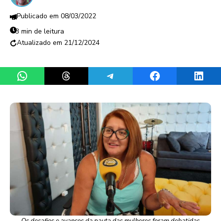
08/03/2022
3 min de leitura
21/12/2024
Share on WhatsApp
Share on Threads
Share on Telegram
Share on Facebook
Share 