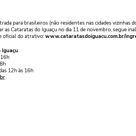
rada para brasileiros (não residentes nas cidades vizinhas d
tar as Cataratas do Iguaçu no dia 11 de novembro, segue ina
te
oficial do atrativo:
www.cataratasdoiguacu.com.br/ingr
 Iguaçu
s 16h
18h
das 12h às 16h
br