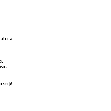
ratuita
o,
ovida
tras já
o,