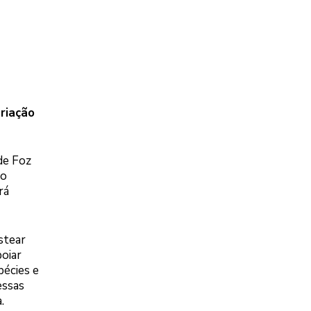
riação
de Foz
do
rá
stear
oiar
pécies e
essas
.