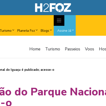
Turismo
Planeta Foz
Blogs
Assine Já
Home
Turismo
Passeios
Voos
Ho
nal do Iguaçu é publicado; acesse-o
são do Parque Nacion
e-o