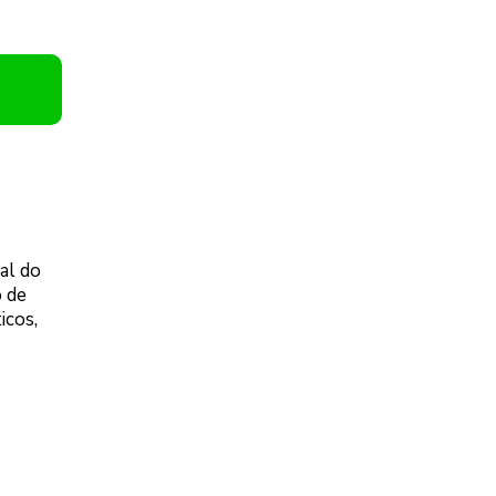
al do
o de
icos,