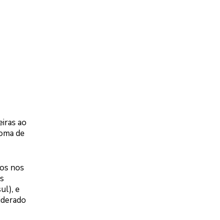
eiras ao
soma de
sos nos
s
ul), e
iderado