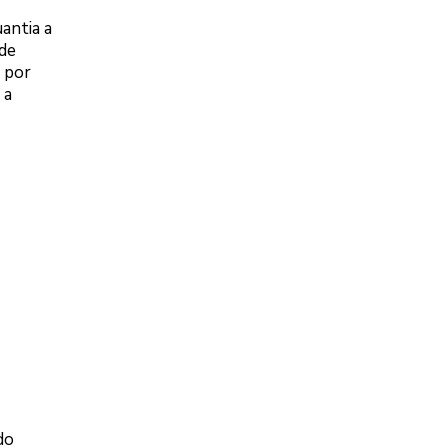
antia a
 de
 por
 a
do