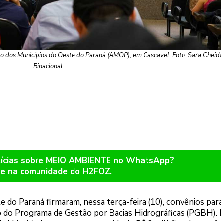
 dos Municípios do Oeste do Paraná (AMOP), em Cascavel. Foto: Sara Cheida
Binacional
otícias sobre MEIO AMBIENTE no WhatsApp?
re na comunidade do H2FOZ.
e do Paraná firmaram, nessa terça-feira (10), convênios par
o do Programa de Gestão por Bacias Hidrográficas (PGBH).