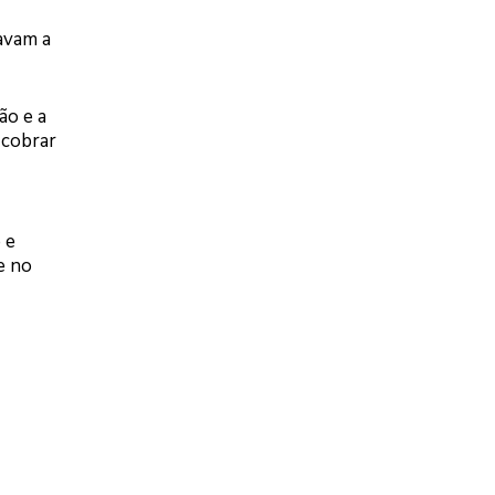
gavam a
ão e a
 cobrar
 e
e no