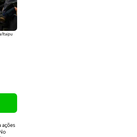
/Itaipu
a ações
 No