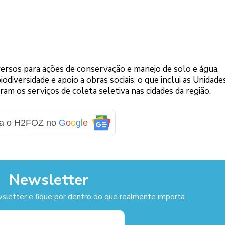
rsos para ações de conservação e manejo de solo e água,
iversidade e apoio a obras sociais, o que inclui as Unidade
am os serviços de coleta seletiva nas cidades da região.
ga o H2FOZ no
G
o
o
g
l
e
Newsletter
sletter e fique por dentro do que realmente importa.