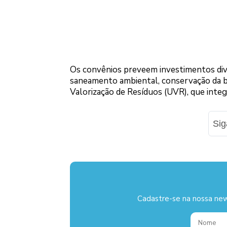
Os convênios preveem investimentos dive
saneamento ambiental, conservação da biod
Valorização de Resíduos (UVR), que integr
Si
Cadastre-se na nossa new