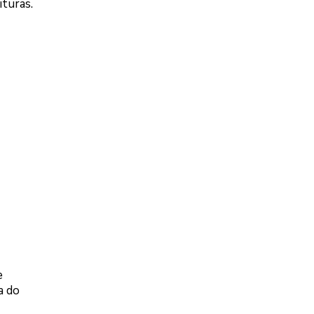
ituras.
e
a do