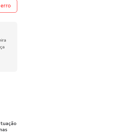
 erro
ira
nça
 atuação
emas