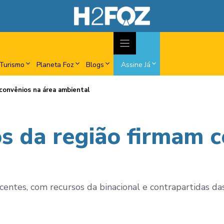
Turismo
Planeta Foz
Blogs
Assine Já
 convênios na área ambiental
os da região firmam 
entes, com recursos da binacional e contrapartidas das