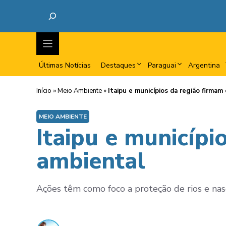
Últimas Notícias
Destaques
Paraguai
Argentina
Início
»
Meio Ambiente
»
Itaipu e municípios da região firmam
MEIO AMBIENTE
Itaipu e municípi
ambiental
Ações têm como foco a proteção de rios e nasc