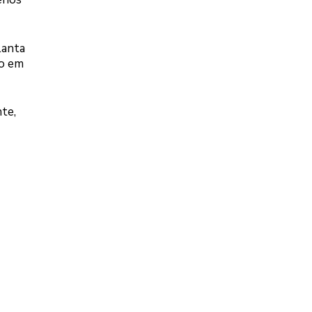
lanta
so em
te,