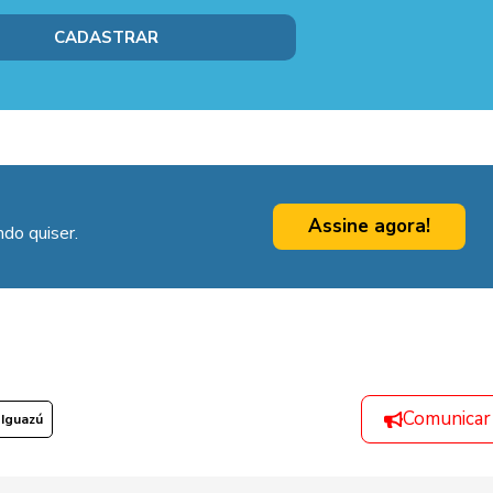
Assine agora!
do quiser.
Comunicar
 Iguazú