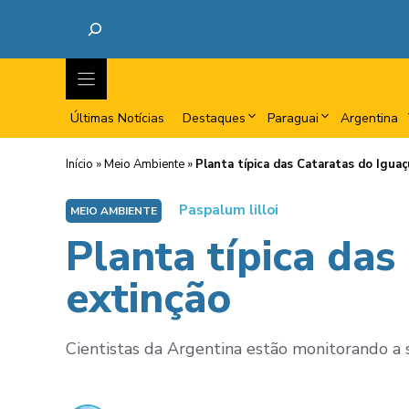
Últimas Notícias
Destaques
Paraguai
Argentina
Início
»
Meio Ambiente
»
Planta típica das Cataratas do Iguaç
Paspalum lilloi
MEIO AMBIENTE
Planta típica das
extinção
Cientistas da Argentina estão monitorando a s