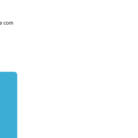
 e com
go