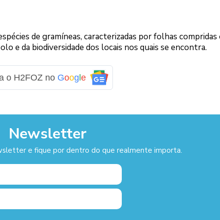
spécies de gramíneas, caracterizadas por folhas compridas
lo e da biodiversidade dos locais nos quais se encontra.
Lo
ga o H2FOZ no
G
o
o
g
l
e
Newsletter
sletter e fique por dentro do que realmente importa.