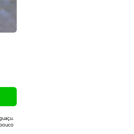
guaçu.
 pouco