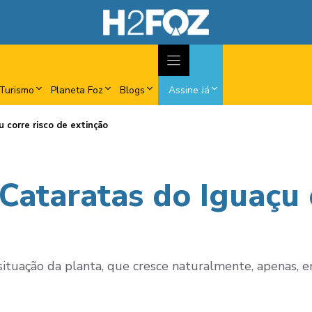
Turismo
Planeta Foz
Blogs
Assine Já
u corre risco de extinção
 Cataratas do Iguaçu 
ituação da planta, que cresce naturalmente, apenas, en