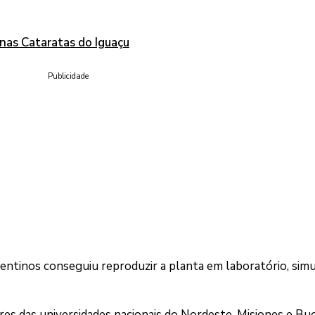
nas Cataratas do Iguaçu
Publicidade
gentinos conseguiu reproduzir a planta em laboratório, sim
res das universidades nacionais do Nordeste, Misiones e Bu