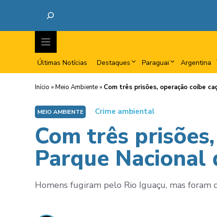
Últimas Notícias
Destaques
Paraguai
Argentina
Início
»
Meio Ambiente
»
Com três prisões, operação coíbe ca
Crime ambiental
MEIO AMBIENTE
Com três prisões,
Parque Nacional 
Homens fugiram pelo Rio Iguaçu, mas foram de