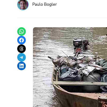
Paulo Bogler
Share on WhatsApp
Share on Facebook
Share on Threads
Share on Telegram
Share on LinkedIn