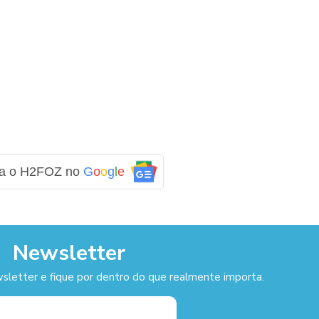
ga o H2FOZ no
G
o
o
g
l
e
Newsletter
sletter e fique por dentro do que realmente importa.