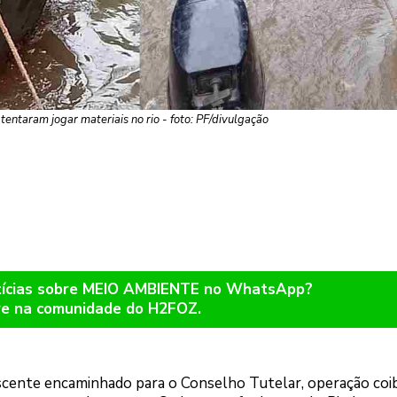
tentaram jogar materiais no rio - foto: PF/divulgação
otícias sobre MEIO AMBIENTE no WhatsApp?
re na comunidade do H2FOZ.
scente encaminhado para o Conselho Tutelar, operação coi