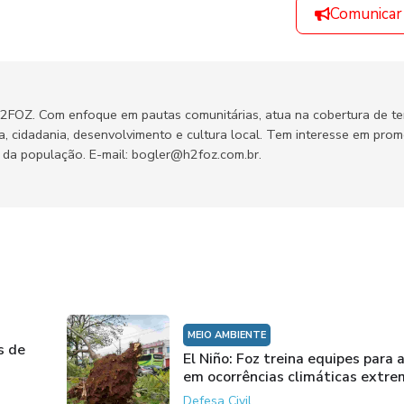
Comunicar
H2FOZ. Com enfoque em pautas comunitárias, atua na cobertura de t
ca, cidadania, desenvolvimento e cultura local. Tem interesse em pro
no da população. E-mail: bogler@h2foz.com.br.
MEIO AMBIENTE
s de
El Niño: Foz treina equipes para
em ocorrências climáticas extr
Defesa Civil