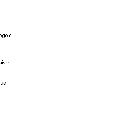
fogo e
is e
que