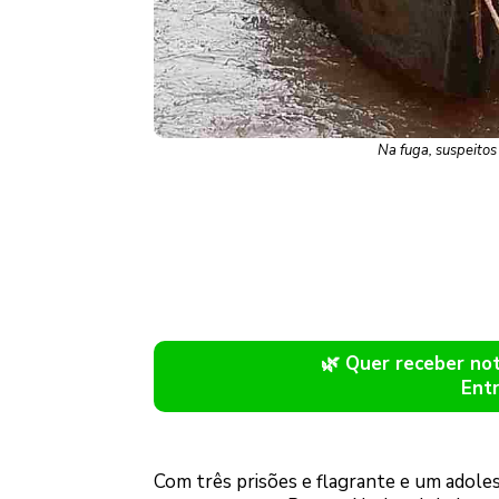
Na fuga, suspeitos 
🌿 Quer receber n
Ent
Com três prisões e flagrante e um adole