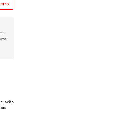
 erro
emas
mover
 atuação
emas