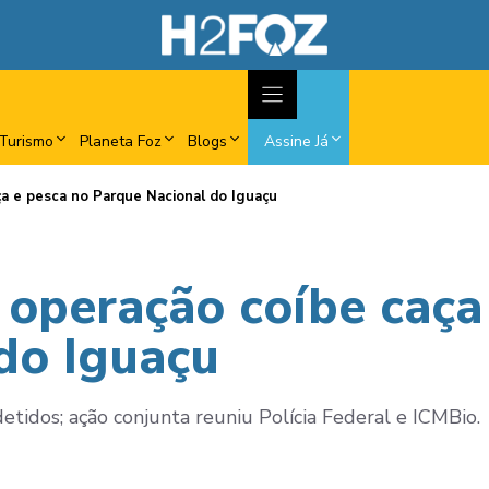
Turismo
Planeta Foz
Blogs
Assine Já
ça e pesca no Parque Nacional do Iguaçu
 operação coíbe caça
do Iguaçu
tidos; ação conjunta reuniu Polícia Federal e ICMBio.