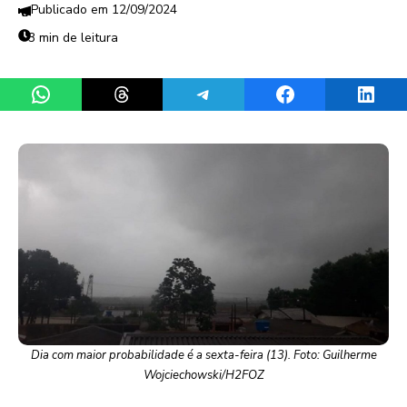
12/09/2024
3 min de leitura
Share on WhatsApp
Share on Threads
Share on Telegram
Share on Facebook
Share 
Dia com maior probabilidade é a sexta-feira (13). Foto: Guilherme
Wojciechowski/H2FOZ