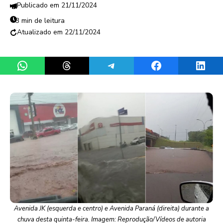
21/11/2024
3 min de leitura
22/11/2024
Share on WhatsApp
Share on Threads
Share on Telegram
Share on Facebook
Share 
Avenida JK (esquerda e centro) e Avenida Paraná (direita) durante a
chuva desta quinta-feira. Imagem: Reprodução/Vídeos de autoria