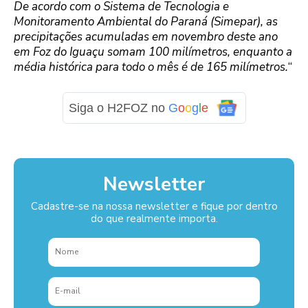
De acordo com o Sistema de Tecnologia e
Monitoramento Ambiental do Paraná (Simepar), as
precipitações acumuladas em novembro deste ano
em Foz do Iguaçu somam 100 milímetros, enquanto a
média histórica para todo o mês é de 165 milímetros.
“
Siga o H2FOZ no
G
o
o
g
l
e
Newsletter
Cadastre-se na nossa newsletter e fique por dentro
do que realmente importa.