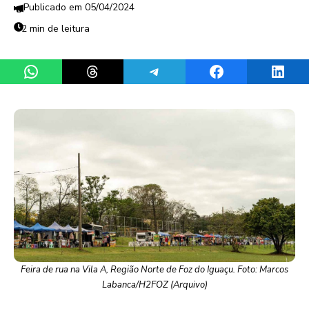
05/04/2024
2 min de leitura
Share on WhatsApp
Share on Threads
Share on Telegram
Share on Facebook
Share 
Feira de rua na Vila A, Região Norte de Foz do Iguaçu. Foto: Marcos
Labanca/H2FOZ (Arquivo)