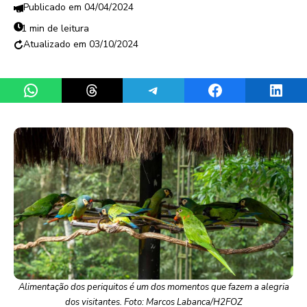
04/04/2024
1 min de leitura
03/10/2024
Share on WhatsApp
Share on Threads
Share on Telegram
Share on Facebook
Share 
Alimentação dos periquitos é um dos momentos que fazem a alegria
dos visitantes. Foto: Marcos Labanca/H2FOZ