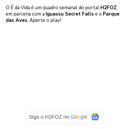
O É da Vida é um quadro semanal do portal
H2FOZ
,
em parceria com a
Iguassu Secret Falls
e o
Parque
das Aves
. Aperte o play!
Siga o H2FOZ no
G
o
o
g
l
e