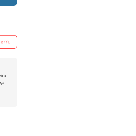
 erro
ira
nça