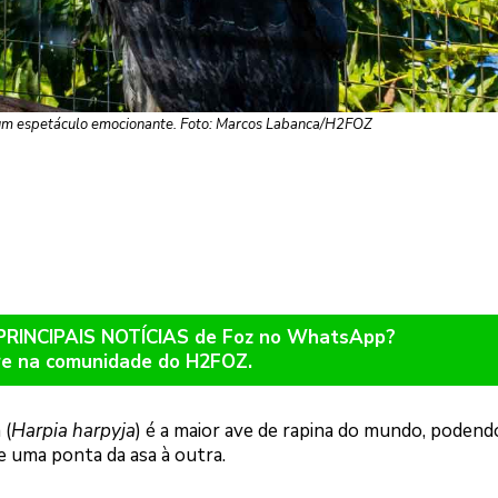
é um espetáculo emocionante. Foto: Marcos Labanca/H2FOZ
 PRINCIPAIS NOTÍCIAS de Foz no WhatsApp?
re na comunidade do H2FOZ.
 (
Harpia harpyja
) é a maior ave de rapina do mundo, podend
e uma ponta da asa à outra.