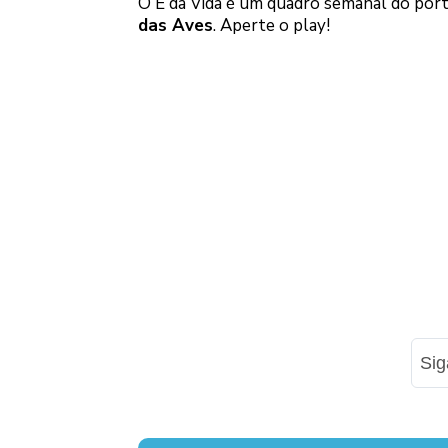
O É da Vida é um quadro semanal do por
das Aves
. Aperte o play!
Si