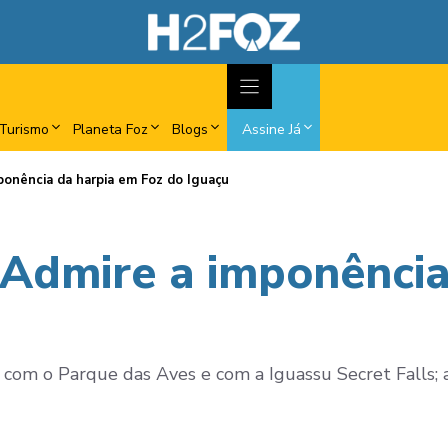
Turismo
Planeta Foz
Blogs
Assine Já
ponência da harpia em Foz do Iguaçu
Admire a imponência
om o Parque das Aves e com a Iguassu Secret Falls; a