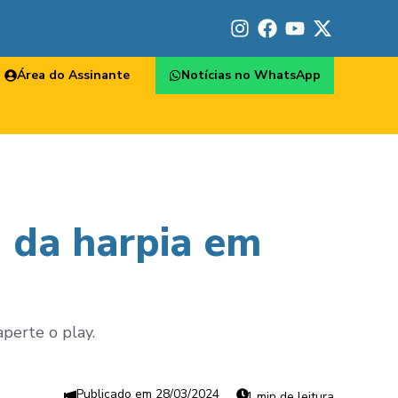
Área do Assinante
Notícias no WhatsApp
 da harpia em
perte o play.
28/03/2024
1 min de leitura