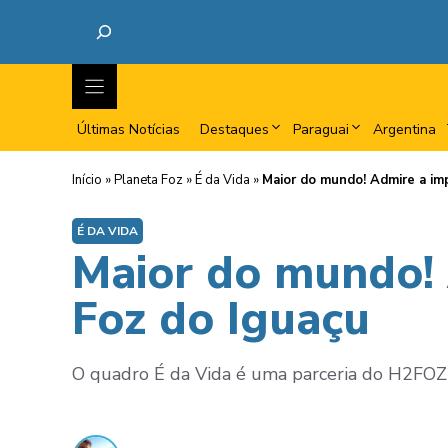
Últimas Notícias
Destaques
Paraguai
Argentina
Início
»
Planeta Foz
»
É da Vida
»
Maior do mundo! Admire a im
É DA VIDA
Maior do mundo! 
Foz do Iguaçu
O quadro É da Vida é uma parceria do H2FOZ c