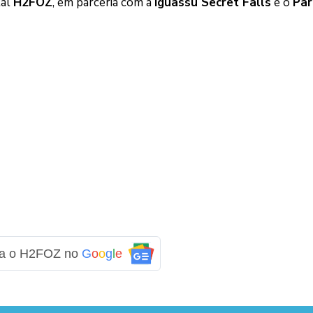
tal
H2FOZ
, em parceria com a
Iguassu Secret Falls
e o
Par
ga o H2FOZ no
G
o
o
g
l
e