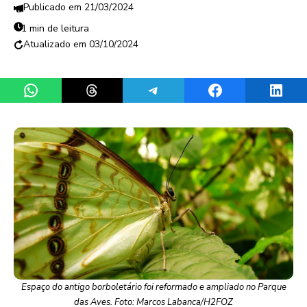
21/03/2024
1 min de leitura
03/10/2024
Share on WhatsApp
Share on Threads
Share on Telegram
Share on Facebook
Share 
Espaço do antigo borboletário foi reformado e ampliado no Parque
das Aves. Foto: Marcos Labanca/H2FOZ