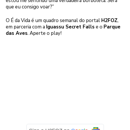
estou me sentindo uma verdadeira borboleta. Será
que eu consigo voar?”
O É da Vida é um quadro semanal do portal
H2FOZ
,
em parceria com a
Iguassu Secret Falls
e o
Parque
das Aves
. Aperte o play!