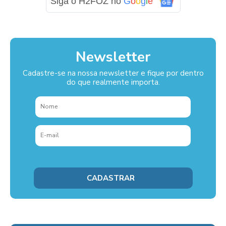
Siga o H2FOZ no
G
o
o
g
l
e
Newsletter
Cadastre-se na nossa newsletter e fique por dentro
do que realmente importa.