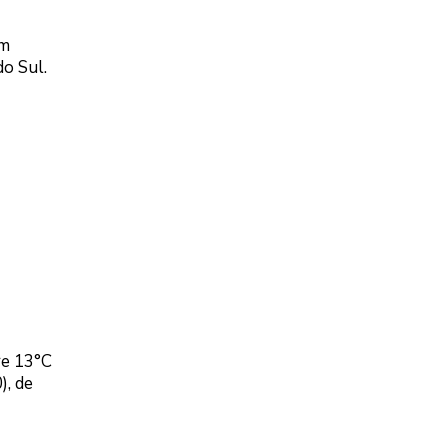
am
do Sul.
re 13°C
), de