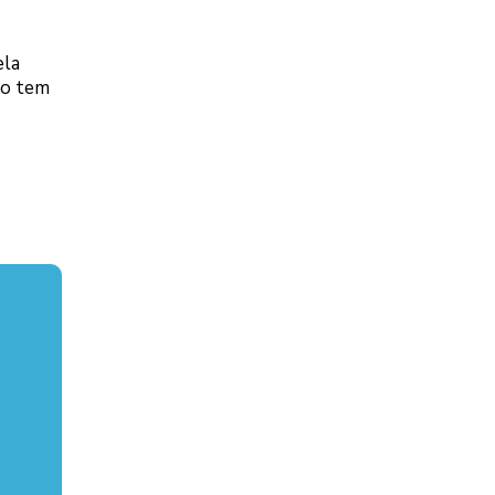
ela
ço tem