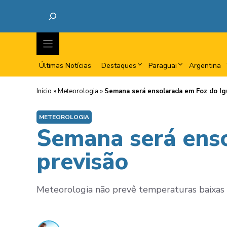
Últimas Notícias
Destaques
Paraguai
Argentina
Início
»
Meteorologia
»
Semana será ensolarada em Foz do Igu
METEOROLOGIA
Semana será enso
previsão
Meteorologia não prevê temperaturas baixas p