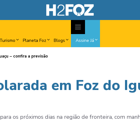
Turismo
Planeta Foz
Blogs
Assine Já
açu – confira a previsão
larada em Foz do Igu
ara os próximos dias na região de fronteira, com manh