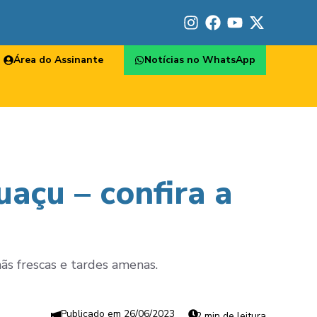
Área do Assinante
Notícias no WhatsApp
açu – confira a
ãs frescas e tardes amenas.
26/06/2023
2 min de leitura