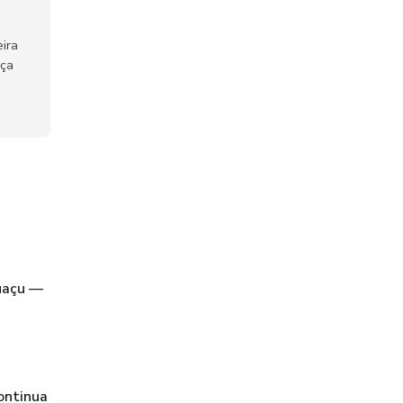
ira
nça
guaçu —
ontinua