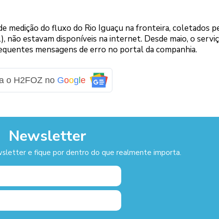
e medição do fluxo do Rio Iguaçu na fronteira, coletados p
, não estavam disponíveis na internet. Desde maio, o servi
frequentes mensagens de erro no portal da companhia.
ga o H2FOZ no
G
o
o
g
l
e
Newsletter
sletter e fique por dentro do que realmente importa.