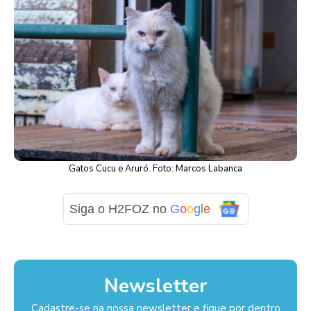
Gatos Cucu e Aruró. Foto: Marcos Labanca
Siga o H2FOZ no
G
o
o
g
l
e
Newsletter
Cadastre-se na nossa newsletter e fique por dentro