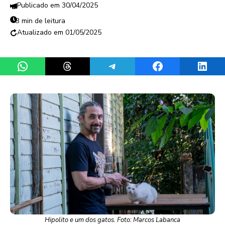
30/04/2025
3 min de leitura
01/05/2025
Share on WhatsApp
Share on Threads
Share on Telegram
Share on Facebook
Share 
Hipolito e um dos gatos. Foto: Marcos Labanca