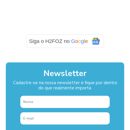
Siga o H2FOZ no
G
o
o
g
l
e
Newsletter
Cadastre-se na nossa newsletter e fique por dentro
do que realmente importa.