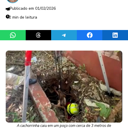
01/02/2026
2 min de leitura
Share on WhatsApp
Share on Threads
Share on Telegram
Share on Facebook
Share 
A cachorrinha caiu em um poço com cerca de 3 metros de