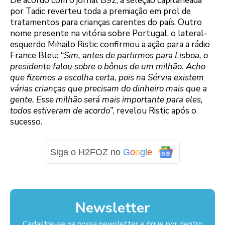
De acordo com o jornal B92, a seleção capitaneada
por Tadic reverteu toda a premiação em prol de
tratamentos para crianças carentes do país. Outro
nome presente na vitória sobre Portugal, o lateral-
esquerdo Mihailo Ristic confirmou a ação para a rádio
France Bleu:
“Sim, antes de partirmos para Lisboa, o
presidente falou sobre o bônus de um milhão. Acho
que fizemos a escolha certa, pois na Sérvia existem
várias crianças que precisam do dinheiro mais que a
gente. Esse milhão será mais importante para eles,
todos estiveram de acordo”
, revelou Ristic após o
sucesso.
Siga o H2FOZ no
G
o
o
g
l
e
Newsletter
Cadastre-se na nossa newsletter e fique por dentro