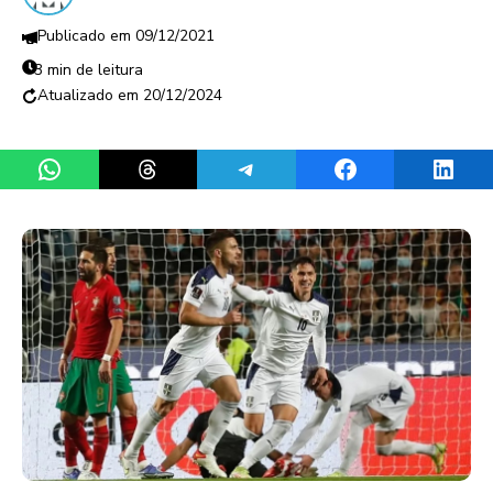
09/12/2021
3 min de leitura
20/12/2024
Share on WhatsApp
Share on Threads
Share on Telegram
Share on Facebook
Share 