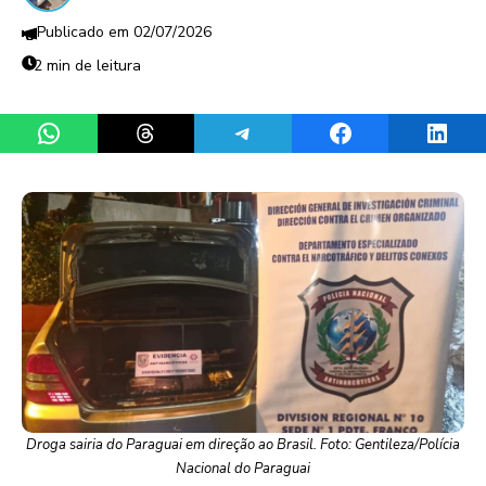
02/07/2026
2 min de leitura
Share on WhatsApp
Share on Threads
Share on Telegram
Share on Facebook
Share 
Droga sairia do Paraguai em direção ao Brasil. Foto: Gentileza/Polícia
Nacional do Paraguai