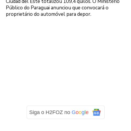
Ciudad del Este totalizou 109,4 quilos. O Ministério
Público do Paraguai anunciou que convocará o
proprietário do automóvel para depor.
Siga o H2FOZ no
G
o
o
g
l
e