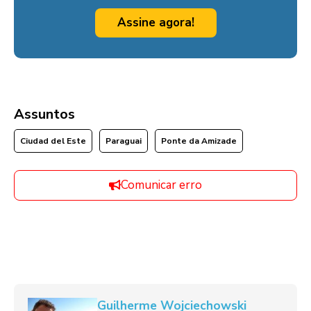
Assine agora!
Assuntos
Ciudad del Este
Paraguai
Ponte da Amizade
Comunicar erro
Guilherme Wojciechowski