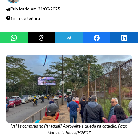
21/06/2025
3 min de leitura
Share on WhatsApp
Share on Threads
Share on Telegram
Share on Facebook
Share 
Vai às compras no Paraguai? Aproveite a queda na cotação. Foto:
Marcos Labanca/H2FOZ