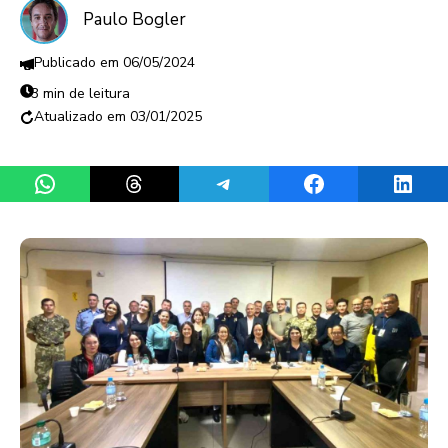
Paulo Bogler
06/05/2024
3 min de leitura
03/01/2025
Share on WhatsApp
Share on Threads
Share on Telegram
Share on Facebook
Share 