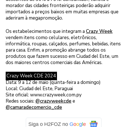
morador das cidades fronteiriças poderão adquirir
importados a preços baixos em muitas empresas que
aderiram à megapromoção.
Os estabelecimentos que integram a
Crazy Week
vendem itens como celulares, eletrônicos,
informática, roupas, calçados, perfumes, bebidas, itens
para casa. Enfim, a promoção abrange todos os
produtos que fazem sucesso em Ciudad del Este, um
dos maiores centros comerciais das Américas.
Crazy Week CDE 2024
Data: 9 a 12 de maio (quinta-feira a domingo)
Local: Ciudad del Este, Paraguai
Site oficial: www.crazyweek.com.py
Redes sociais:
@crazyweekcde
e
@camaradecomercio_cde
Siga o H2FOZ no
G
o
o
g
l
e