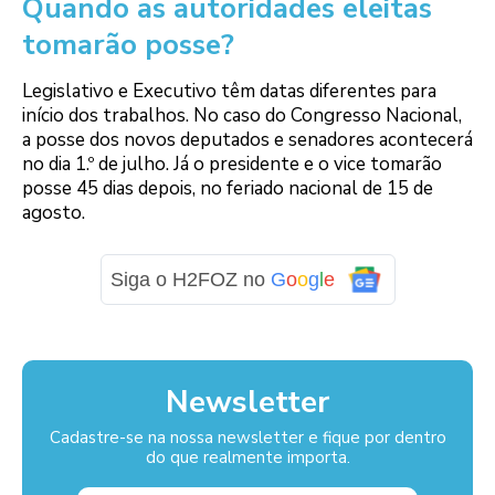
Quando as autoridades eleitas
tomarão posse?
Legislativo e Executivo têm datas diferentes para
início dos trabalhos. No caso do Congresso Nacional,
a posse dos novos deputados e senadores acontecerá
no dia 1.º de julho. Já o presidente e o vice tomarão
posse 45 dias depois, no feriado nacional de 15 de
agosto.
Siga o H2FOZ no
G
o
o
g
l
e
Newsletter
Cadastre-se na nossa newsletter e fique por dentro
do que realmente importa.