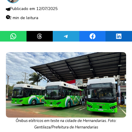
12/07/2025
2 min de leitura
Share on WhatsApp
Share on Threads
Share on Telegram
Share on Facebook
Share 
Ônibus elétricos em teste na cidade de Hernandarias. Foto:
Gentileza/Prefeitura de Hernandarias