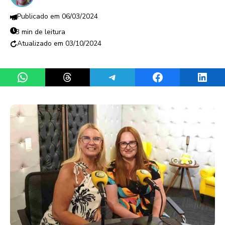
06/03/2024
3 min de leitura
03/10/2024
Share on WhatsApp
Share on Threads
Share on Telegram
Share on Facebook
Share 