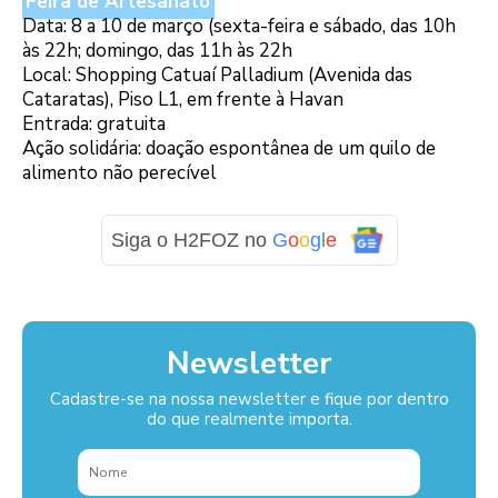
Feira de Artesanato
Data: 8 a 10 de março (sexta-feira e sábado, das 10h
às 22h; domingo, das 11h às 22h
Local: Shopping Catuaí Palladium (Avenida das
Cataratas), Piso L1, em frente à Havan
Entrada: gratuita
Ação solidária: doação espontânea de um quilo de
alimento não perecível
Siga o H2FOZ no
G
o
o
g
l
e
Newsletter
Cadastre-se na nossa newsletter e fique por dentro
do que realmente importa.