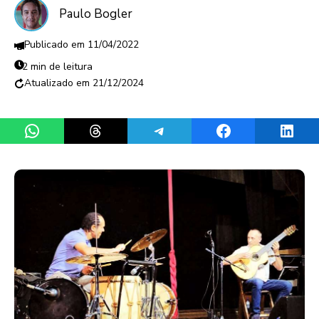
Paulo Bogler
11/04/2022
2 min de leitura
21/12/2024
Share on WhatsApp
Share on Threads
Share on Telegram
Share on Facebook
Share 