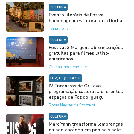
CULTURA
Evento literário de Foz vai
homenagear escritora Ruth Rocha
Leitura e livros
CULTURA
Festival 3 Margens abre inscrições
gratuitas para filmes latino-
americanos
Cinema independente
FOZ, O QUE FAZER
IV Encontros de Ori leva
programação cultural a diferentes
espaços de Foz do Iguaçu
Rotas Negras da Fronteira
CULTURA
Marc Yann transforma lembranças
da adolescência em pop no single