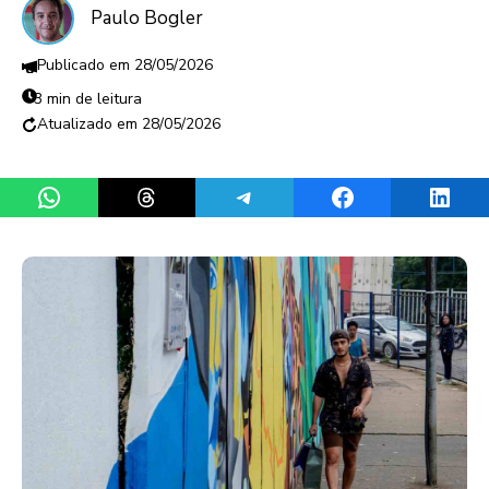
Paulo Bogler
28/05/2026
3 min de leitura
28/05/2026
Share on WhatsApp
Share on Threads
Share on Telegram
Share on Facebook
Share 