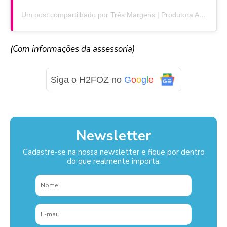
Um post compartilhado por Três Margens | Produtora Audiovisual (@tresmargens_produtora)
(Com informações da assessoria)
Siga o H2FOZ no
G
o
o
g
l
e
Newsletter
Cadastre-se na nossa newsletter e fique por dentro
do que realmente importa.