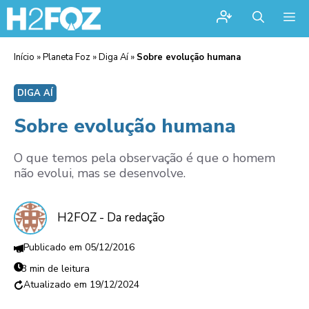
Me
Início
»
Planeta Foz
»
Diga Aí
»
Sobre evolução humana
DIGA AÍ
Sobre evolução humana
O que temos pela observação é que o homem
não evolui, mas se desenvolve.
H2FOZ - Da redação
05/12/2016
3 min de leitura
19/12/2024