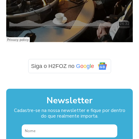
Siga o H2FOZ no
G
o
o
g
l
e
Newsletter
Cadastre-se na nossa newsletter e fique por dentro
do que realmente importa.