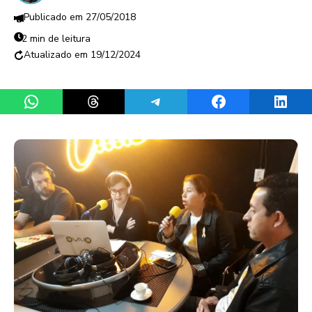
27/05/2018
2 min de leitura
19/12/2024
Share on WhatsApp
Share on Threads
Share on Telegram
Share on Facebook
Share 