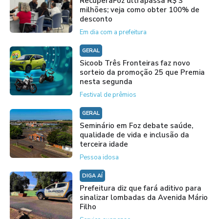
RecuperaFoz ultrapassa R$ 3
milhões; veja como obter 100% de
desconto
Em dia com a prefeitura
GERAL
Sicoob Três Fronteiras faz novo
sorteio da promoção 25 que Premia
nesta segunda
Festival de prêmios
GERAL
Seminário em Foz debate saúde,
qualidade de vida e inclusão da
terceira idade
Pessoa idosa
DIGA AÍ
Prefeitura diz que fará aditivo para
sinalizar lombadas da Avenida Mário
Filho