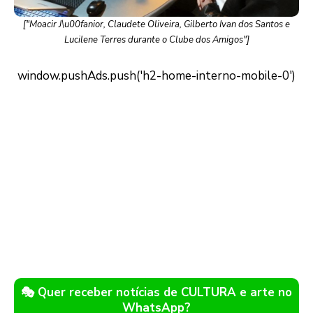
["Moacir J\u00fanior, Claudete Oliveira, Gilberto Ivan dos Santos e
Lucilene Terres durante o Clube dos Amigos"]
🎭 Quer receber notícias de CULTURA e arte no
WhatsApp?