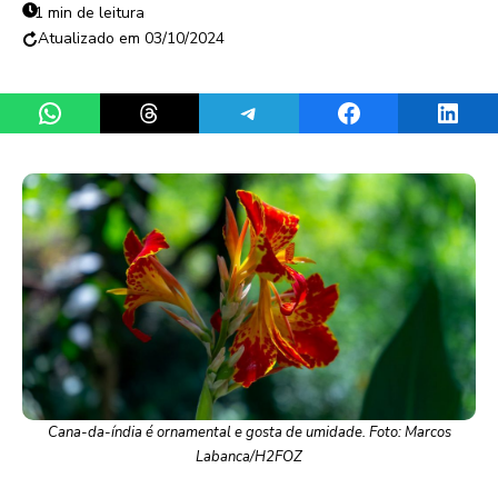
1 min de leitura
03/10/2024
Share on WhatsApp
Share on Threads
Share on Telegram
Share on Facebook
Share 
Cana-da-índia é ornamental e gosta de umidade. Foto: Marcos
Labanca/H2FOZ