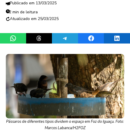
13/03/2025
2 min de leitura
25/03/2025
Share on WhatsApp
Share on Threads
Share on Telegram
Share on Facebook
Share 
Pássaros de diferentes tipos dividem o espaço em Foz do Iguaçu. Foto:
Marcos Labanca/H2FOZ