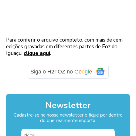
Para conferir o arquivo completo, com mais de cem
edições gravadas em diferentes partes de Foz do
Iguaçu,
clique aqui
.
Siga o H2FOZ no
G
o
o
g
l
e
Newsletter
Cadastre-se na nossa newsletter e fique por dentro
do que realmente importa.