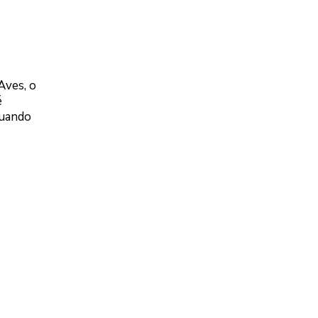
Aves, o
é
quando