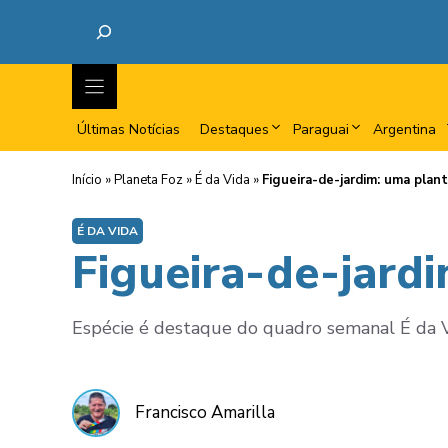
Últimas Notícias
Destaques
Paraguai
Argentina
Início
»
Planeta Foz
»
É da Vida
»
Figueira-de-jardim: uma plant
É DA VIDA
Figueira-de-jardi
Espécie é destaque do quadro semanal É da V
Francisco Amarilla