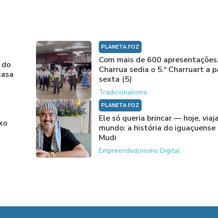
PLANETA FOZ
Com mais de 600 apresentações
 do
Charrua sedia o 5.º Charruart a p
casa
sexta (5)
Tradicionalismo
PLANETA FOZ
Ele só queria brincar — hoje, viaj
xo
mundo: a história do iguaçuense
Mudi
Empreendedorismo Digital