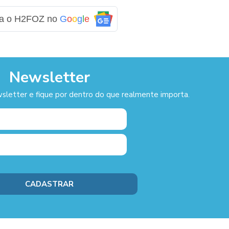
ga o H2FOZ no
G
o
o
g
l
e
Newsletter
sletter e fique por dentro do que realmente importa.