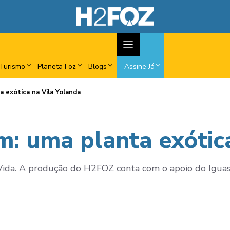
Turismo
Planeta Foz
Blogs
Assine Já
a exótica na Vila Yolanda
m: uma planta exótic
ida. A produção do H2FOZ conta com o apoio do Iguass