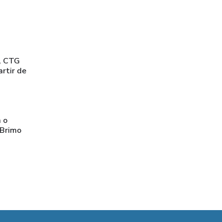
, CTG
artir de
a o
 Brimo