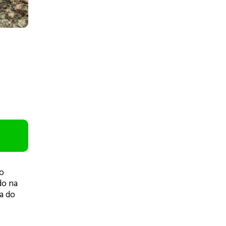
o
do na
ia do