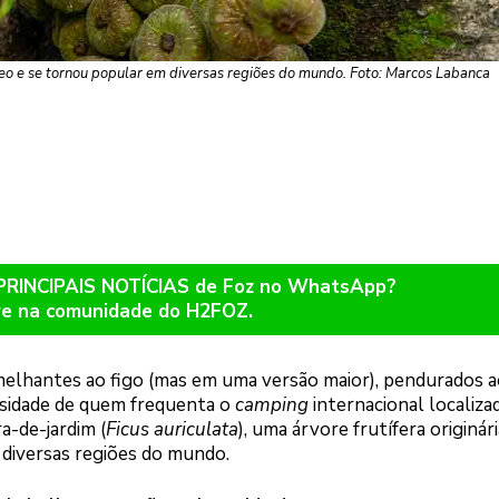
âneo e se tornou popular em diversas regiões do mundo. Foto: Marcos Labanca
 PRINCIPAIS NOTÍCIAS de Foz no WhatsApp?
re na comunidade do H2FOZ.
melhantes ao figo (mas em uma versão maior), pendurados a
osidade de quem frequenta o
camping
internacional localiza
ra-de-jardim (
Ficus auriculata
), uma árvore frutífera originár
diversas regiões do mundo.