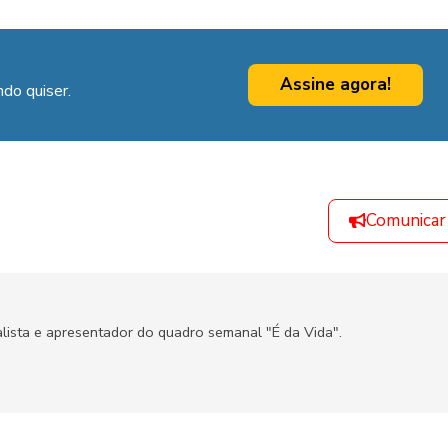
Assine agora!
do quiser.
Comunicar
alista e apresentador do quadro semanal "É da Vida".