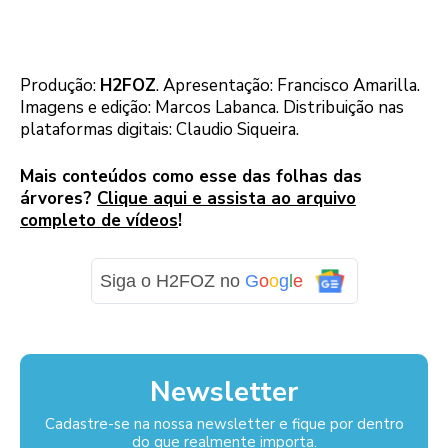
Produção:
H2FOZ
. Apresentação: Francisco Amarilla.
Imagens e edição: Marcos Labanca. Distribuição nas
plataformas digitais: Claudio Siqueira.
Mais conteúdos como esse das folhas das
árvores?
Clique aqui e assista
a
o arquivo
completo de vídeos
!
Siga o H2FOZ no
G
o
o
g
l
e
Newsletter
Cadastre-se na nossa newsletter e fique por dentro
do que realmente importa.