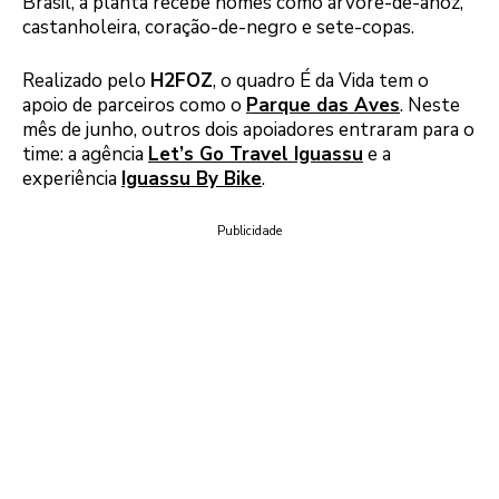
Brasil, a planta recebe nomes como árvore-de-anoz,
castanholeira, coração-de-negro e sete-copas.
Realizado pelo
H2FOZ
, o quadro É da Vida tem o
apoio de parceiros como o
Parque das Aves
. Neste
mês de junho, outros dois apoiadores entraram para o
time: a agência
Let’s Go Travel Iguassu
e a
experiência
Iguassu By Bike
.
Publicidade