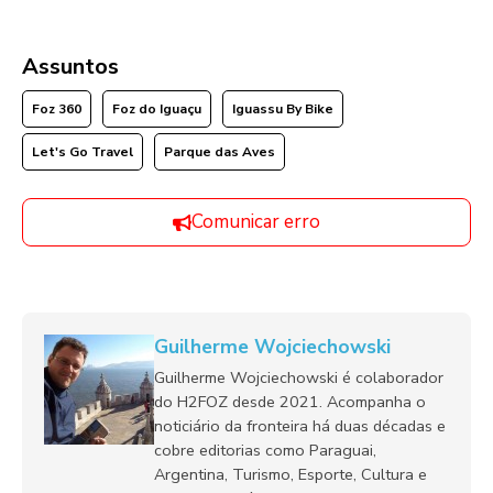
Assuntos
Foz 360
Foz do Iguaçu
Iguassu By Bike
Let's Go Travel
Parque das Aves
Comunicar erro
Guilherme Wojciechowski
Guilherme Wojciechowski é colaborador
do H2FOZ desde 2021. Acompanha o
noticiário da fronteira há duas décadas e
cobre editorias como Paraguai,
Argentina, Turismo, Esporte, Cultura e