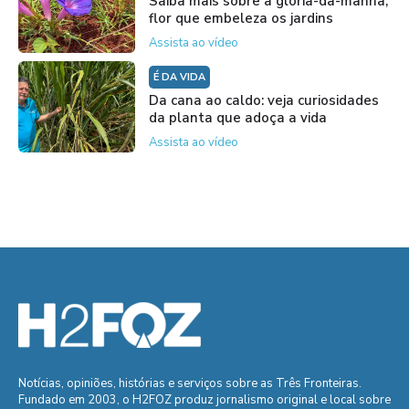
Saiba mais sobre a glória-da-manhã,
flor que embeleza os jardins
Assista ao vídeo
É DA VIDA
Da cana ao caldo: veja curiosidades
da planta que adoça a vida
Assista ao vídeo
Notícias, opiniões, histórias e serviços sobre as Três Fronteiras.
Fundado em 2003, o H2FOZ produz jornalismo original e local sobre