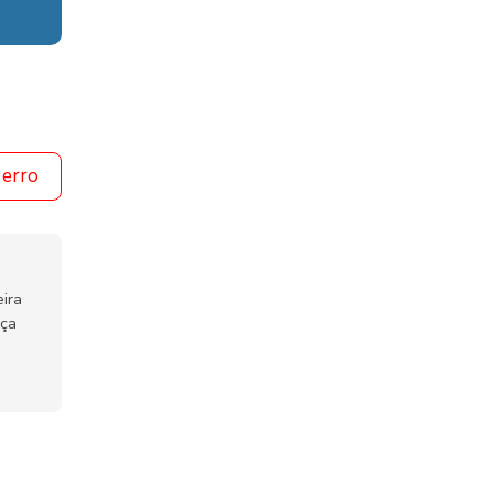
 erro
ira
nça