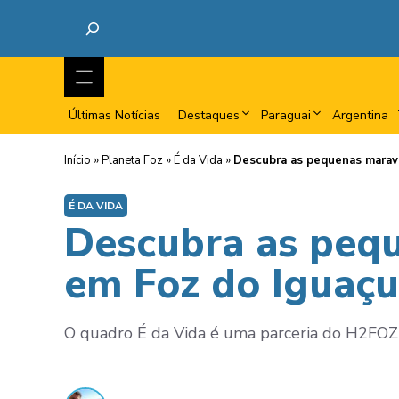
Últimas Notícias
Destaques
Paraguai
Argentina
Início
»
Planeta Foz
»
É da Vida
»
Descubra as pequenas maravi
É DA VIDA
Descubra as pequ
em Foz do Iguaçu
O quadro É da Vida é uma parceria do H2FOZ c