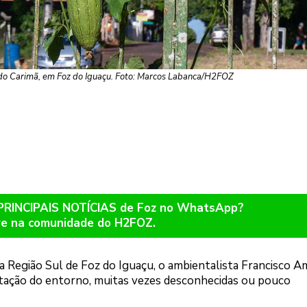
 do Carimã, em Foz do Iguaçu. Foto: Marcos Labanca/H2FOZ
 PRINCIPAIS NOTÍCIAS de Foz no WhatsApp?
re na comunidade do H2FOZ.
a Região Sul de Foz do Iguaçu, o ambientalista Francisco Am
ação do entorno, muitas vezes desconhecidas ou pouco