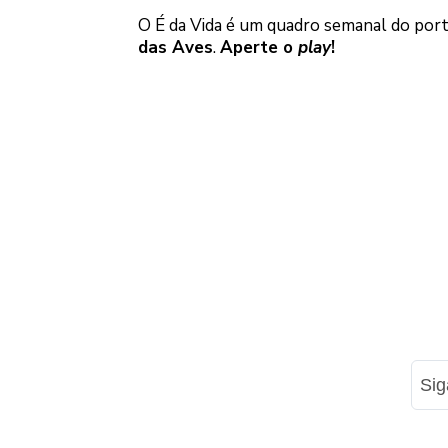
O É da Vida é um quadro semanal do por
das Aves
.
Aperte o
play
!
Si