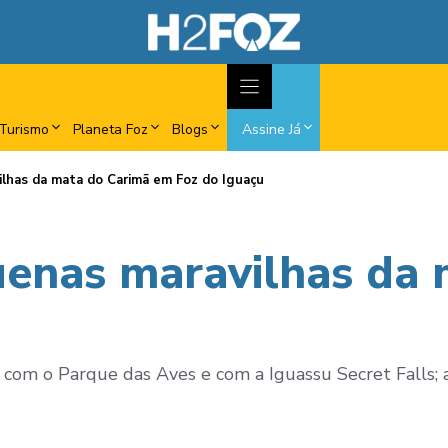
Turismo
Planeta Foz
Blogs
Assine Já
lhas da mata do Carimã em Foz do Iguaçu
enas maravilhas da 
om o Parque das Aves e com a Iguassu Secret Falls; a