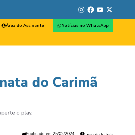
Área do Assinante
Notícias no WhatsApp
mata do Carimã
perte o play.
25/02/2024
1 min de leitura