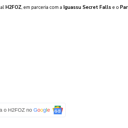
tal
H2FOZ
, em parceria com a
Iguassu Secret Falls
e o
Pa
ga o H2FOZ no
G
o
o
g
l
e