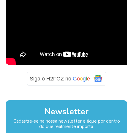
Siga o H2FOZ no
G
o
o
g
l
e
Newsletter
Cadastre-se na nossa newsletter e fique por dentro
do que realmente importa.