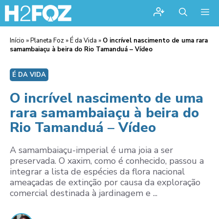
Me
Início
»
Planeta Foz
»
É da Vida
»
O incrível nascimento de uma rara
samambaiaçu à beira do Rio Tamanduá – Vídeo
É DA VIDA
O incrível nascimento de uma
rara samambaiaçu à beira do
Rio Tamanduá – Vídeo
A samambaiaçu-imperial é uma joia a ser
preservada. O xaxim, como é conhecido, passou a
integrar a lista de espécies da flora nacional
ameaçadas de extinção por causa da exploração
comercial destinada à jardinagem e ...