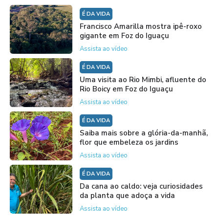
É DA VIDA
Francisco Amarilla mostra ipê-roxo
gigante em Foz do Iguaçu
Assista ao vídeo
É DA VIDA
Uma visita ao Rio Mimbi, afluente do
Rio Boicy em Foz do Iguaçu
Assista ao vídeo
É DA VIDA
Saiba mais sobre a glória-da-manhã,
flor que embeleza os jardins
Assista ao vídeo
É DA VIDA
Da cana ao caldo: veja curiosidades
da planta que adoça a vida
Assista ao vídeo