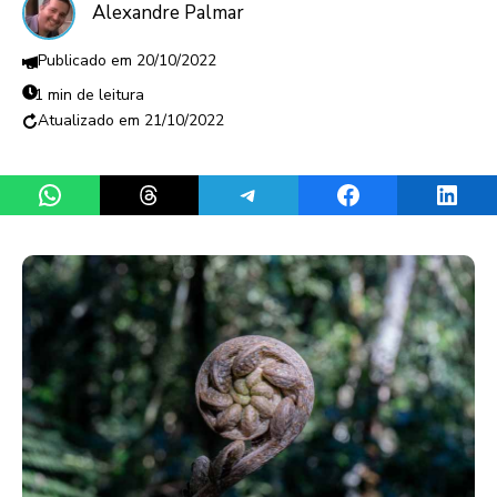
Alexandre Palmar
20/10/2022
1 min de leitura
21/10/2022
Share on WhatsApp
Share on Threads
Share on Telegram
Share on Facebook
Share 