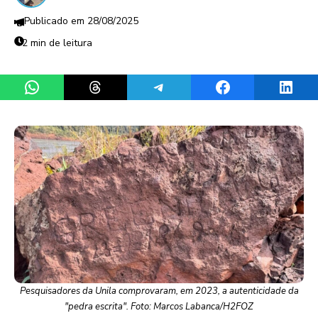
28/08/2025
2 min de leitura
Share on WhatsApp
Share on Threads
Share on Telegram
Share on Facebook
Share 
Pesquisadores da Unila comprovaram, em 2023, a autenticidade da
"pedra escrita". Foto: Marcos Labanca/H2FOZ