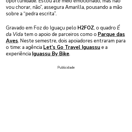
oportunidade. Estou até meio emocionado, mas não
vou chorar, não”, assegura Amarilla, pousando a mão
sobre a “pedra escrita”.
Gravado em Foz do Iguaçu pelo
H2FOZ
, o quadro
É
da Vida
tem o apoio de parceiros como o
Parque das
Aves
. Neste semestre, dois apoiadores entraram para
o time: a agência
Let’s Go Travel Iguassu
e a
experiência
Iguassu By Bike
.
Publicidade