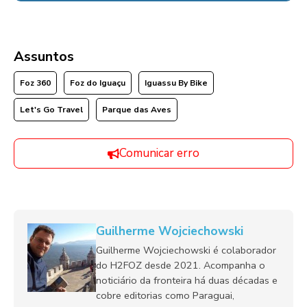
Assuntos
Foz 360
Foz do Iguaçu
Iguassu By Bike
Let's Go Travel
Parque das Aves
Comunicar erro
Guilherme Wojciechowski
Guilherme Wojciechowski é colaborador
do H2FOZ desde 2021. Acompanha o
noticiário da fronteira há duas décadas e
cobre editorias como Paraguai,